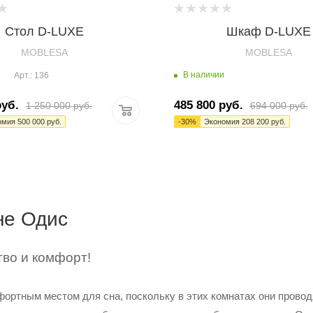
Cтол D-LUXE
Шкаф D-LUXE
MOBLESA
MOBLESA
В наличии
Арт.: 136
уб.
485 800
руб.
1 250 000
руб.
694 000
руб.
омия
500 000
руб.
-
30
%
Экономия
208 200
руб.
не Одис
тво и комфорт!
ртным местом для сна, поскольку в этих комнатах они проводят