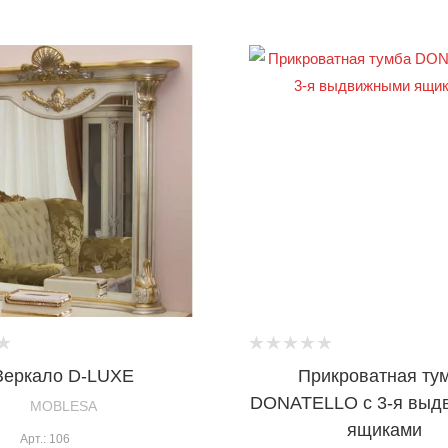
Зеркало D-LUXE
Прикроватная ту
DONATELLO с 3-я выд
MOBLESA
ящиками
Арт.: 106