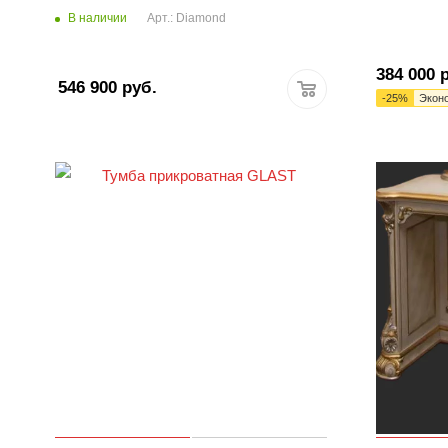
В наличии
Арт.: Diamond
384 000
р
546 900
руб.
-
25
%
Экон