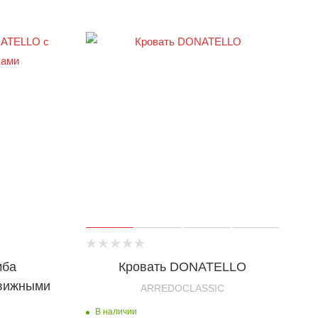
мба
Кровать DONATELLO
вижными
ARREDOCLASSIC
В наличии