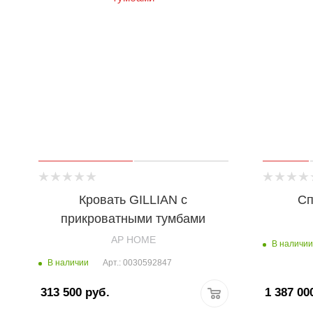
Кровать GILLIAN c
Сп
прикроватными тумбами
AP HOME
В наличии
В наличии
Арт.: 0030592847
313 500
руб.
1 387 00