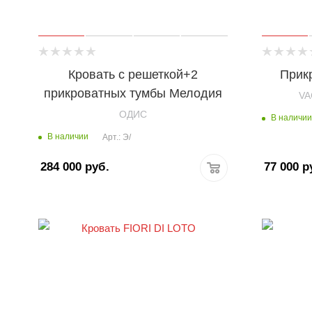
Кровать с решеткой+2
Прик
прикроватных тумбы Мелодия
VA
OДИС
В наличии
В наличии
Арт.: Э/
284 000
руб.
77 000
р