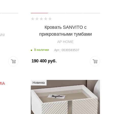
Кровать SANVITO с
прикроватными тумбами
NNI
AP HOME
В наличии
Арт.: 0030593537
190 400
руб.
Новинка