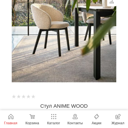
Стул ANIME WOOD
CALLIGARIS
Главная
Корзина
Каталог
Контакты
Акции
Журнал
Под заказ
Арт.: CS/2247