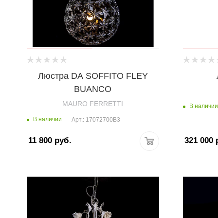
Люстра DA SOFFITO FLEY
BUANCO
MAURO FERRETTI
В наличии
В наличии
Арт.: 17072700B3
11 800
руб.
321 000
р