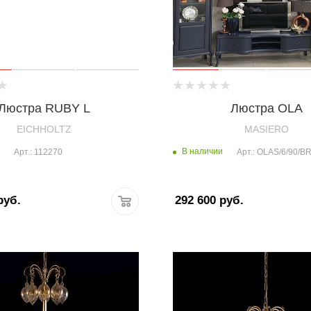
Люстра RUBY L
Люстра OLA
EICHHOLTZ
MASIERO
В наличии
Арт.: 112270
Арт.: OLAS/6/90/
уб.
292 600
руб.