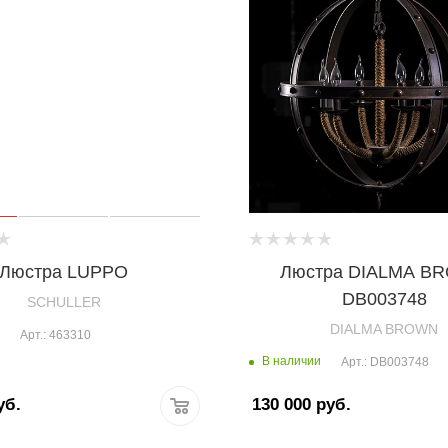
Люстра LUPPO
Люстра DIALMA B
DB003748
SCHULLER
DIALMA BROWN
Арт.: 463310
В наличии
Арт.: DB003748
уб.
130 000
руб.