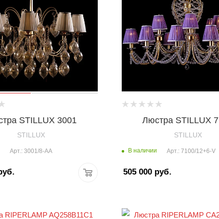
тра STILLUX 3001
Люстра STILLUX 
STILLUX
STILLUX
В наличии
Арт.: 3001/8-АА
Арт.: 7100/12+6-V
уб.
505 000
руб.