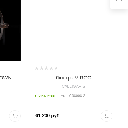
ROWN
Люстра VIRGO
CALLIGARIS
В наличии
Арт.: CS8008-S
61 200
руб.