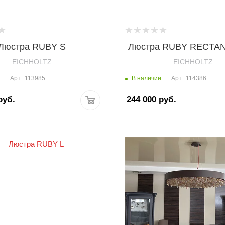
Люстра RUBY S
Люстра RUBY RECTA
EICHHOLTZ
EICHHOLTZ
В наличии
Арт.: 113985
Арт.: 114386
уб.
244 000
руб.