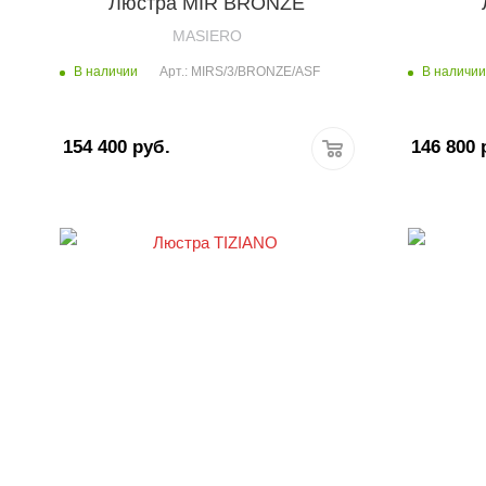
Люстра MIR BRONZE
MASIERO
В наличии
В наличии
Арт.: MIRS/3/BRONZE/ASF
154 400
руб.
146 800
р