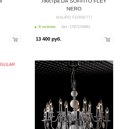
I
Люстра DA SOFFITO FLEY
NERO
MAURO FERRETTI
В наличии
Арт.: 17072700N1
13 400
руб.