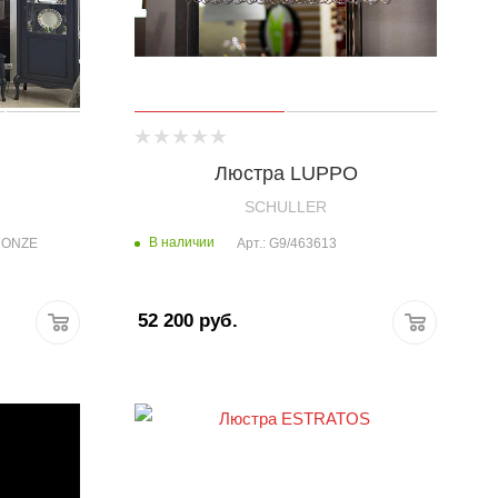
Люстра LUPPO
SCHULLER
В наличии
BRONZE
Арт.: G9/463613
52 200
руб.