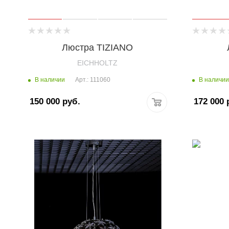
Люстра TIZIANO
EICHHOLTZ
В наличии
В наличии
Арт.: 111060
150 000
руб.
172 000
р