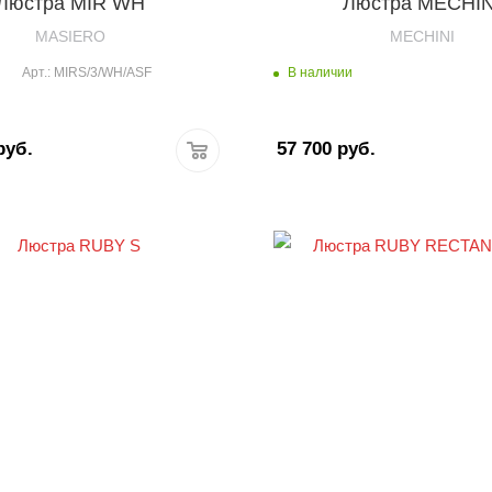
Люстра MIR WH
Люстра MECHIN
MASIERO
MECHINI
В наличии
Арт.: MIRS/3/WH/ASF
уб.
57 700
руб.