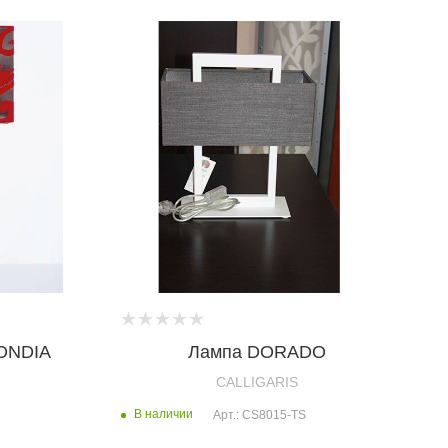
BONDIA
Лампа DORADO
CALLIGARIS
В наличии
Арт.: CS8015-TS