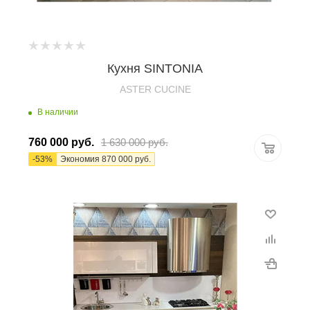
Кухня SINTONIA
ASTER CUCINE
В наличии
760 000
руб.
1 630 000
руб.
-
53
%
Экономия
870 000
руб.