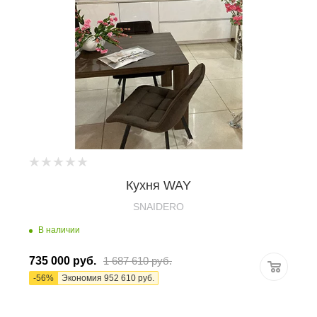
Кухня WAY
SNAIDERO
В наличии
735 000
руб.
1 687 610
руб.
-
56
%
Экономия
952 610
руб.