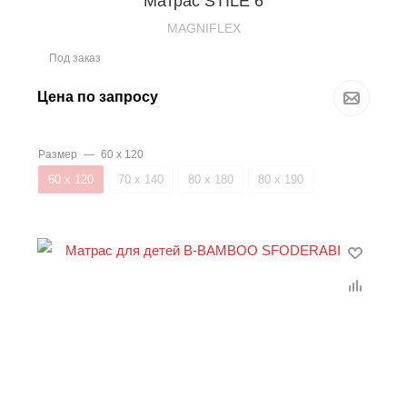
Матрас STILE 6
MAGNIFLEX
Под заказ
Цена по запросу
Размер
—
60 х 120
60 х 120
70 х 140
80 х 180
80 х 190